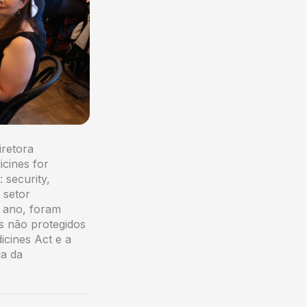
iretora
cines for
 security,
 setor
e ano, foram
s não protegidos
dicines Act e a
ia da