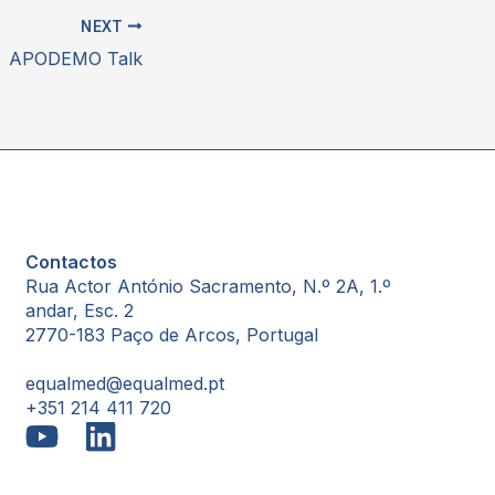
NEXT
APODEMO Talk
Contactos
Rua Actor António Sacramento, N.º 2A, 1.º
andar, Esc. 2
2770-183 Paço de Arcos, Portugal
equalmed@equalmed.pt
+351 214 411 720
Proven Results