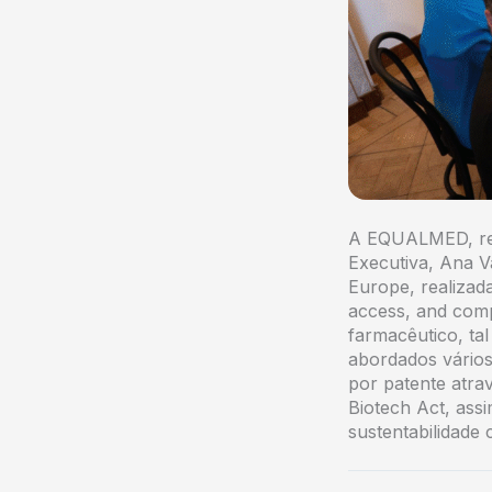
A EQUALMED, repr
Executiva, Ana V
Europe, realizada
access, and compe
farmacêutico, ta
abordados vário
por patente atrav
Biotech Act, ass
sustentabilidade