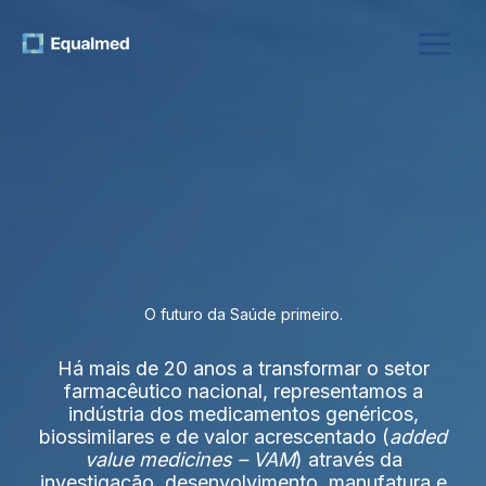
Skip
to
content
O futuro da Saúde primeiro.
Há mais de 20 anos a transformar o setor
farmacêutico nacional, representamos a
indústria dos medicamentos genéricos,
biossimilares e de valor acrescentado (
added
value medicines – VAM
) através da
investigação, desenvolvimento, manufatura e