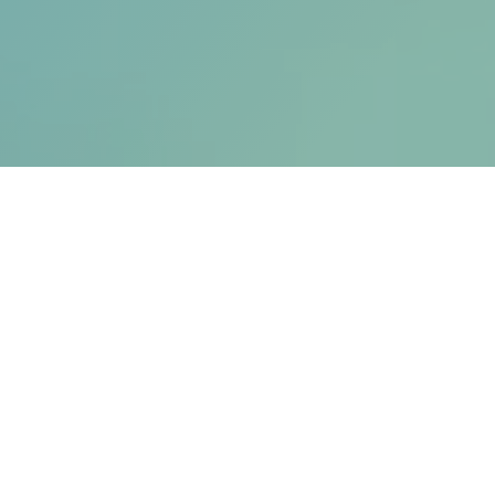
Os medicamentos
Genéricos
Os medicamentos genéricos são medicamentos com a
mesma composição qualitativa e quantitativa em substâncias
ativas, a mesma forma farmacêutica e cuja bioequivalência
com o medicamento de referência haja sido demonstrada