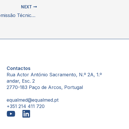
NEXT
Perspetivas da Comissão Técnica de Medicamentos de Valor Acrescentado
Contactos
Rua Actor António Sacramento, N.º 2A, 1.º
andar, Esc. 2
2770-183 Paço de Arcos, Portugal
equalmed@equalmed.pt
+351 214 411 720
Proven Results