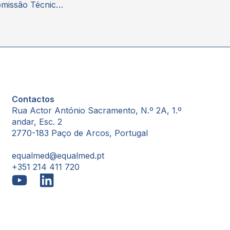
Perspetivas da Comissão Técnica de Medicamentos Biossimilares
Contactos
Rua Actor António Sacramento, N.º 2A, 1.º
andar, Esc. 2
2770-183 Paço de Arcos, Portugal
equalmed@equalmed.pt
+351 214 411 720
Proven Results