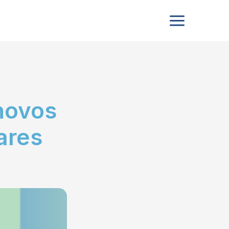
novos
ares