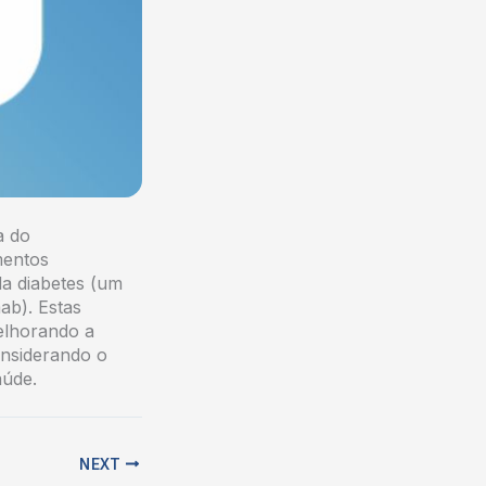
a do
mentos
da diabetes (um
ab). Estas
elhorando a
onsiderando o
aúde.
NEXT