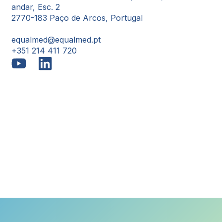
andar, Esc. 2
2770-183 Paço de Arcos, Portugal
equalmed@equalmed.pt
+351 214 411 720
Proven Results