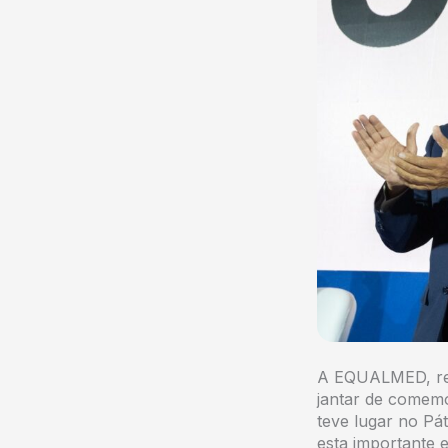
A EQUALMED, repr
jantar de comemo
teve lugar no P
esta importante 