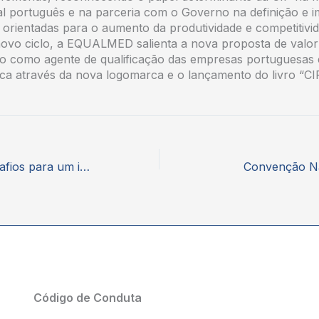
al português e na parceria com o Governo na definição e 
as orientadas para o aumento da produtividade e competitiv
novo ciclo, a EQUALMED salienta a nova proposta de valor
ão como agente de qualificação das empresas portuguesas
ca através da nova logomarca e o lançamento do livro “C
Quais são os desafios para um investimento inteligente no acesso equitativo à saúde?
Convenção Na
Código de Conduta