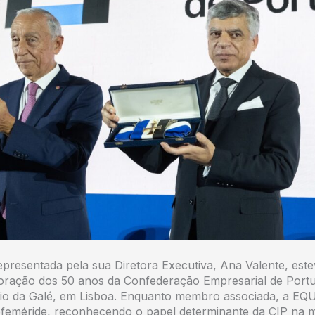
esentada pela sua Diretora Executiva, Ana Valente, este
ração dos 50 anos da Confederação Empresarial de Portug
átio da Galé, em Lisboa. Enquanto membro associada, a E
efeméride, reconhecendo o papel determinante da CIP na m