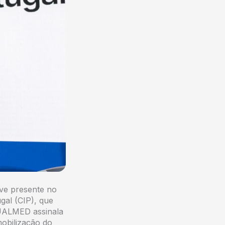
ve presente no
al (CIP), que
QUALMED assinala
obilização do