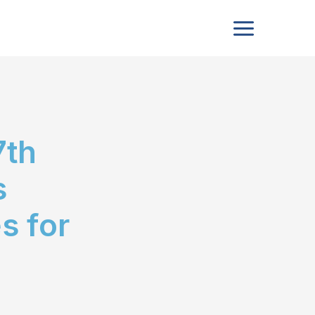
7th
s
s for