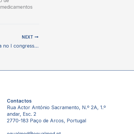
o de
s medicamentos
NEXT
APOGEN participa no I congresso nacional da distribuição farmacêutica
Contactos
Rua Actor António Sacramento, N.º 2A, 1.º
andar, Esc. 2
2770-183 Paço de Arcos, Portugal
equalmed@equalmed.pt