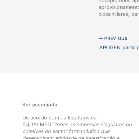
Europe, onde ap
aprovisionament
biossimilares, pa
PREVIOUS
Ser associado
De acordo com os Estatutos da
EQUALMED
“todas as empresas singulares ou
coletivas do sector farmacêutico que
desenvolvam atividade de investigação e