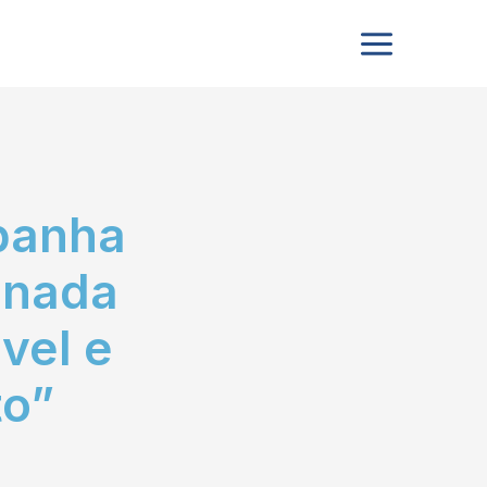
panha
inada
vel e
o”