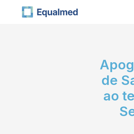
Skip
to
content
Apog
de S
ao t
S