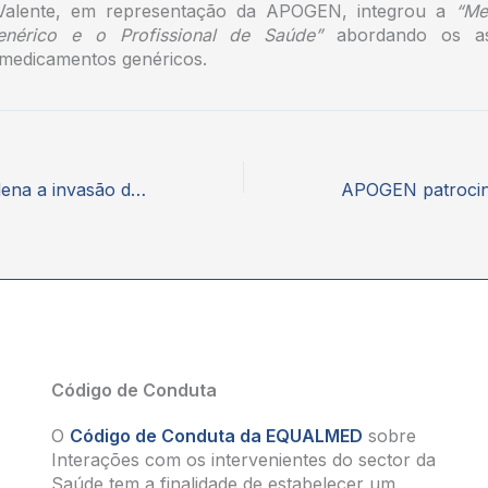
 Valente, em representação da APOGEN, integrou a
“Me
nérico e o Profissional de Saúde”
abordando os as
medicamentos genéricos.
A APOGEN condena a invasão da Ucrânia e a violência armada na tentativa de limitar a soberania de um Estado Nação independente
Código de Conduta
O
Código de Conduta da EQUALMED
sobre
Interações com os intervenientes do sector da
Saúde tem a finalidade de estabelecer um