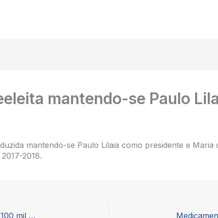
eleita mantendo-se Paulo Lil
uzida mantendo-se Paulo Lilaia como presidente e Mari
 2017-2018.
Medicamentos genéricos permitem poupança de 100 mil milhões de euros por ano a países europeus