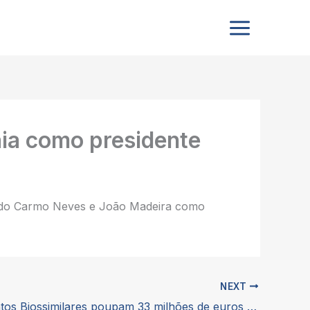
aia como presidente
a do Carmo Neves e João Madeira como
NEXT
Medicamentos Biossimilares poupam 33 milhões de euros a países europeus