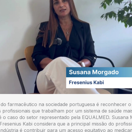
l do farmacêutico na sociedade portuguesa é reconhecer 
s profissionais que trabalham por um sistema de saúde mais
 é o caso do setor representado pela EQUALMED. Susana
Fresenius Kabi considera que a principal missão do profiss
indústria é contribuir para um acesso equitativo ao medica