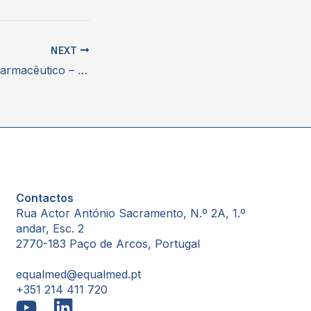
NEXT
Dia Nacional do Farmacêutico – Sandoz
Contactos
Rua Actor António Sacramento, N.º 2A, 1.º
andar, Esc. 2
2770-183 Paço de Arcos, Portugal
equalmed@equalmed.pt
+351 214 411 720