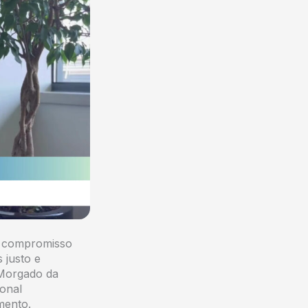
o compromisso
 justo e
 Morgado da
ional
mento.