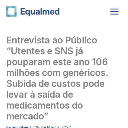
Skip
to
content
Entrevista ao Público
“Utentes e SNS já
pouparam este ano 106
milhões com genéricos.
Subida de custos pode
levar à saída de
medicamentos do
mercado”
By
equalmed
/
28 de Março, 2022