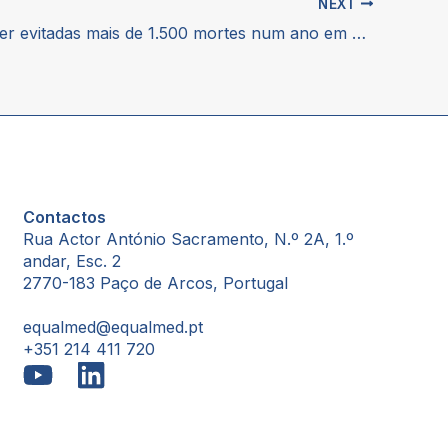
NEXT
Poderiam ser evitadas mais de 1.500 mortes num ano em Portugal se o acesso aos medicamentos fosse maior
Contactos
Rua Actor António Sacramento, N.º 2A, 1.º
andar, Esc. 2
2770-183 Paço de Arcos, Portugal
equalmed@equalmed.pt
+351 214 411 720
Proven Results