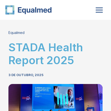
Skip
to
content
Equalmed
STADA Health
Report 2025
3 DE OUTUBRO, 2025