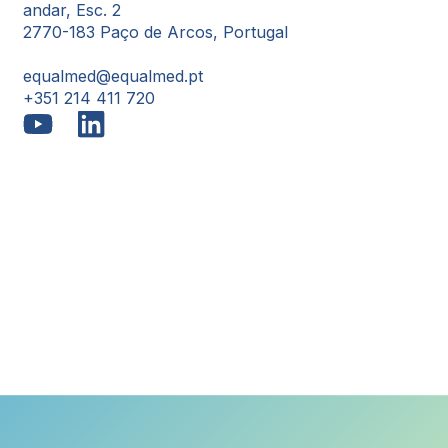
andar, Esc. 2
2770-183 Paço de Arcos, Portugal
equalmed@equalmed.pt
+351 214 411 720
Proven Results