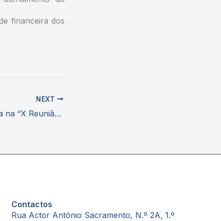
de financeira dos
NEXT
APOGEN Participa na “X Reunião Anual da Revista Portuguesa de Farmacoterapia – Controvérsias com Medicamentos”
Contactos
Rua Actor António Sacramento, N.º 2A, 1.º