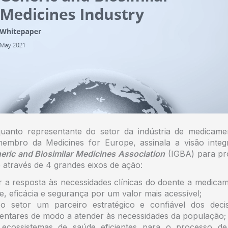
nto representante do setor da indústria de medicame
 membro da Medicines for Europe, assinala a visão inte
neric and Biosimilar Medicines Association
(IGBA) para pr
 através de 4 grandes eixos de ação:
r a resposta às necessidades clínicas do doente a medica
e, eficácia e segurança por um valor mais acessível;
o setor um parceiro estratégico e confiável dos decis
entares de modo a atender às necessidades da população;
ecossistemas de saúde eficientes para o processo de