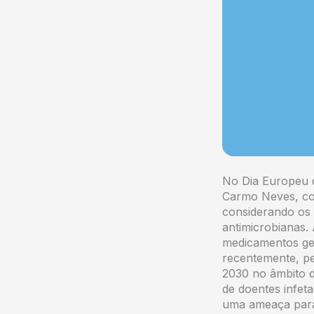
No Dia Europeu d
Carmo Neves, con
considerando os r
antimicrobianas.
medicamentos gen
recentemente, p
2030 no âmbito 
de doentes infeta
uma ameaça para