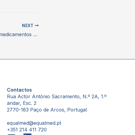
NEXT
Potencial que os medicamentos genéricos e biossimilares representam ao alargar o número de alternativas terapêuticas
Contactos
Rua Actor António Sacramento, N.º 2A, 1.º
andar, Esc. 2
2770-183 Paço de Arcos, Portugal
equalmed@equalmed.pt
+351 214 411 720