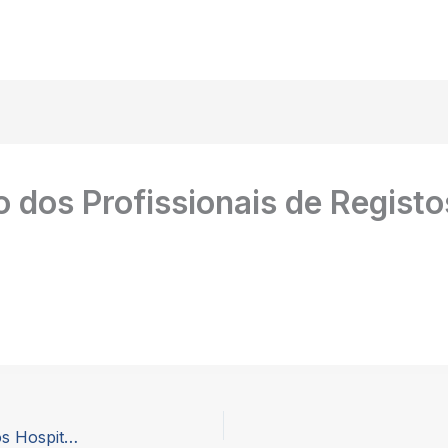
 dos Profissionais de Regist
APFH – Associação Portuguesa de Farmacêuticos Hospitalares