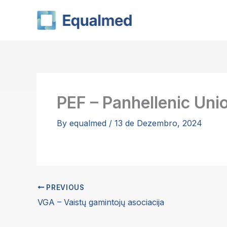
Skip
to
content
PEF – Panhellenic Uni
By
equalmed
/
13 de Dezembro, 2024
PREVIOUS
VGA – Vaistų gamintojų asociacija