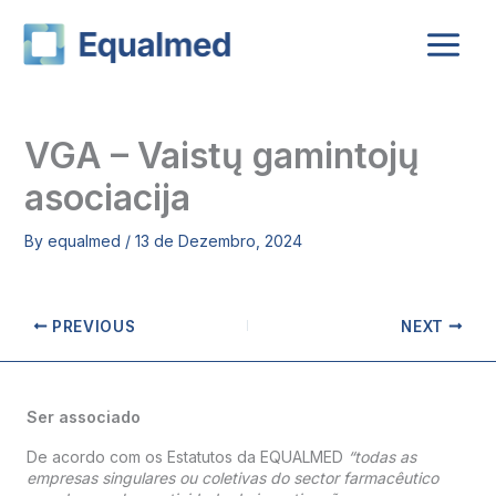
Skip
to
content
VGA – Vaistų gamintojų
asociacija
By
equalmed
/
13 de Dezembro, 2024
PREVIOUS
NEXT
Ser associado
De acordo com os Estatutos da EQUALMED
“todas as
empresas singulares ou coletivas do sector farmacêutico