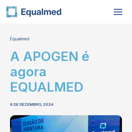
Skip
to
content
Equalmed
A APOGEN é
agora
EQUALMED
6 DE DEZEMBRO, 2024